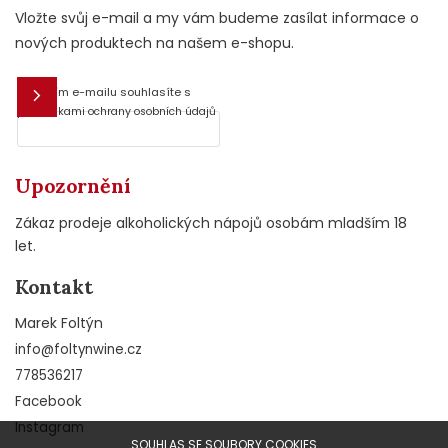
Vložte svůj e-mail a my vám budeme zasílat informace o
nových produktech na našem e-shopu.
Vložením e-mailu souhlasíte s
E-mail
podmínkami ochrany osobních údajů
Upozornění
Zákaz prodeje alkoholických nápojů osobám mladším 18
let.
Kontakt
Marek Foltýn
info
@
foltynwine.cz
778536217
Facebook
Instagram
SOUHLAS SE SOUBORY COOKIES