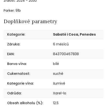
Zralost: 2024 - 2030
Parker: 91b
Doplňkové parametry
Kategorie
:
Sabaté i Coca, Penedes
Záruka
:
6 měsíců
EAN
:
843700467838
Barva vína
:
bílé
Cukernatost
:
suché
Kategorie vína
:
šumivé
Odrůda
:
Xarel-lo
Obsah alkoholu (%)
:
12.5