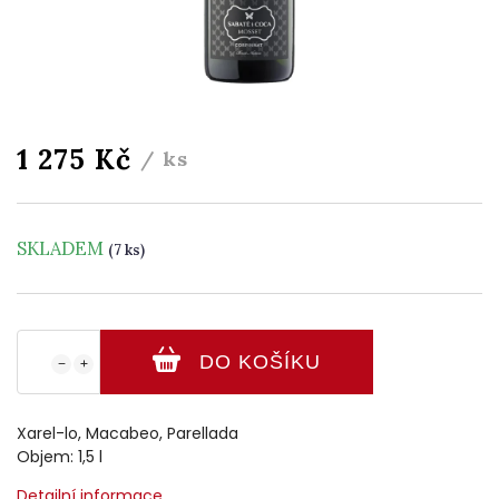
1 275 Kč
/ ks
SKLADEM
(7 ks)
DO KOŠÍKU
−
+
Xarel-lo, Macabeo, Parellada
Objem: 1,5 l
Detailní informace