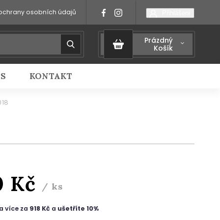
ochrany osobních údajů
Přihlášení
Prázdný
Košík
IS
KONTAKT
018
0 Kč
/ ks
a více za
918 Kč
a
ušetříte 10%