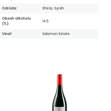
Odrůda
:
Shiraz, Syrah
Obsah alkoholu
14.5
(%)
:
Vinař
:
Salomon Estate