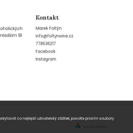
Kontakt
Marek Foltýn
koholických
mladším 18
info
@
foltynwine.cz
778536217
Facebook
Instagram
tovat co nejlepší uživatelský zážitek, povolte prosím soubory
Vytvořil Shoptet