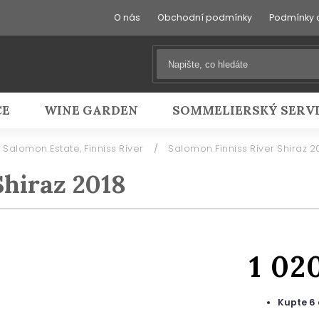
O nás
Obchodní podmínky
Podmínky 
CE
WINE GARDEN
SOMMELIERSKÝ SERV
Salomon Estate, Finniss River
/
Salomon Finniss River Shiraz 2
Shiraz 2018
1 02
Kupte 6 