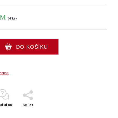
EM
(4 ks)
DO KOŠÍKU
rmace
ptat se
Sdílet