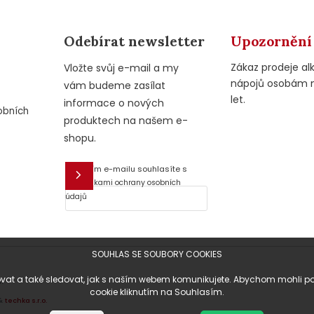
Odebírat newsletter
Upozornění
Zákaz prodeje al
Vložte svůj e-mail a my
nápojů osobám 
vám budeme zasílat
let.
informace o nových
obních
produktech na našem e-
shopu.
Vložením e-mailu souhlasíte s
E-mail
podmínkami ochrany osobních
údajů
SOUHLAS SE SOUBORY COOKIES
at a také sledovat, jak s naším webem komunikujete. Abychom mohli posky
.
cookie kliknutím na Souhlasím.
&
techka s.r.o.