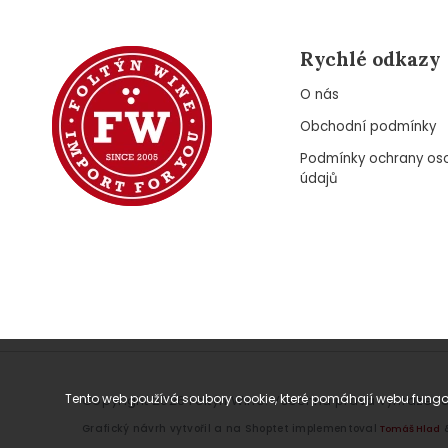
Rychlé odkazy
O nás
Obchodní podmínky
Podmínky ochrany os
údajů
Tento web používá soubory cookie, které pomáhají webu fungov
Copyright 2026
Foltýn Wine
. Všechna práva vyhrazena
Grafický návrh vytvořil a na Shoptet implementoval
Tomáš Hlad