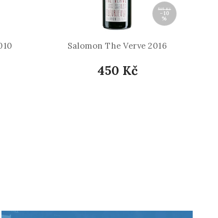
505 Kč
–10
%
010
Salomon The Verve 2016
450 Kč