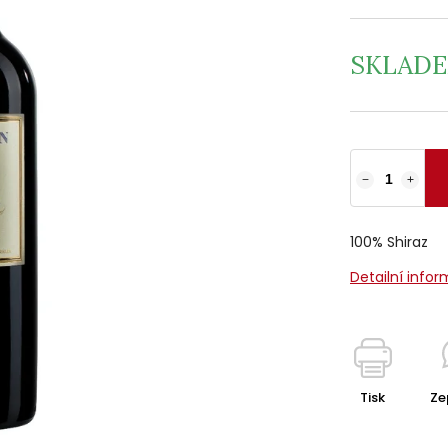
SKLAD
−
+
100% Shiraz
Detailní info
Tisk
Ze