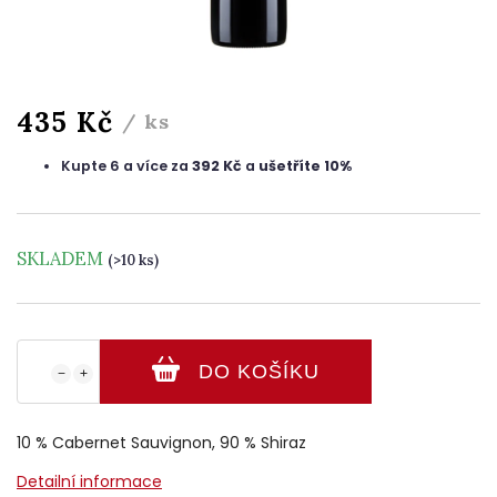
435 Kč
/ ks
Kupte 6 a více za
392 Kč
a
ušetříte 10%
SKLADEM
(>10 ks)
DO KOŠÍKU
−
+
10 % Cabernet Sauvignon, 90 % Shiraz
Detailní informace