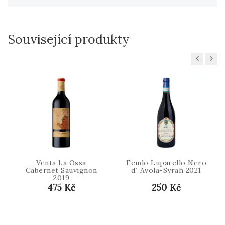
Související produkty
Previous
Next
Venta La Ossa
Feudo Luparello Nero
Cabernet Sauvignon
d´ Avola-Syrah 2021
2019
475 Kč
250 Kč