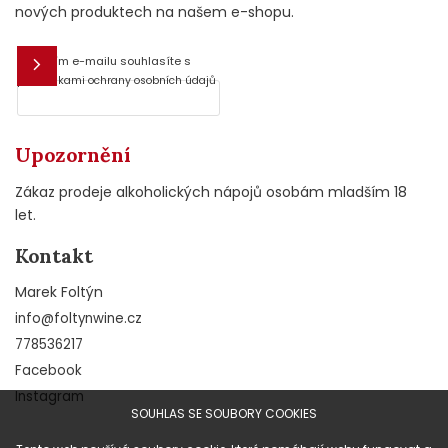
nových produktech na našem e-shopu.
Vložením e-mailu souhlasíte s
E-mail
podmínkami ochrany osobních údajů
Upozornění
Zákaz prodeje alkoholických nápojů osobám mladším 18
let.
Kontakt
Marek Foltýn
info
@
foltynwine.cz
778536217
Facebook
Instagram
SOUHLAS SE SOUBORY COOKIES