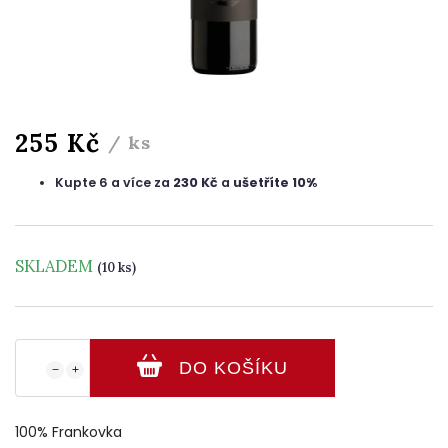
255 Kč
/ ks
Kupte 6 a více za
230 Kč
a
ušetříte 10%
SKLADEM
(10 ks)
DO KOŠÍKU
−
+
100% Frankovka