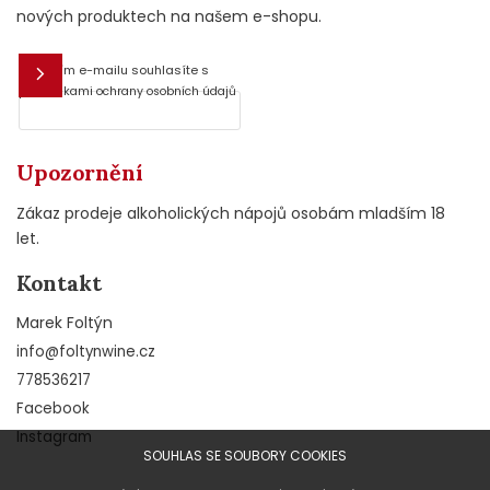
nových produktech na našem e-shopu.
Vložením e-mailu souhlasíte s
E-mail
podmínkami ochrany osobních údajů
Upozornění
Zákaz prodeje alkoholických nápojů osobám mladším 18
let.
Kontakt
Marek Foltýn
info
@
foltynwine.cz
778536217
Facebook
Instagram
SOUHLAS SE SOUBORY COOKIES