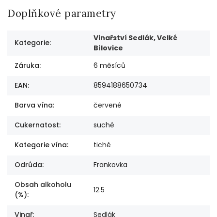
Doplňkové parametry
Vinařství Sedlák, Velké
Kategorie
:
Bílovice
Záruka
:
6 měsíců
EAN
:
8594188650734
Barva vína
:
červené
Cukernatost
:
suché
Kategorie vína
:
tiché
Odrůda
:
Frankovka
Obsah alkoholu
12.5
(%)
:
Vinař
:
Sedlák