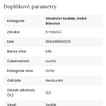
Doplňkové parametry
Vinařství Sedlák, Velké
Kategorie
:
Bílovice
Záruka
:
6 měsíců
EAN
:
8594188650031
Barva vína
:
bílé
Cukernatost
:
suché
Kategorie vína
:
tiché
Odrůda
:
Neuburské
Obsah alkoholu
12,5
(%)
:
Vinař
:
Sedlák