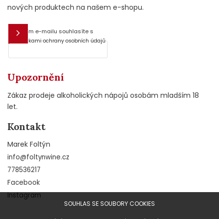
nových produktech na našem e-shopu.
Vložením e-mailu souhlasíte s
E-mail
podmínkami ochrany osobních údajů
Upozornění
Zákaz prodeje alkoholických nápojů osobám mladším 18
let.
Kontakt
Marek Foltýn
info
@
foltynwine.cz
778536217
Facebook
Instagram
SOUHLAS SE SOUBORY COOKIES