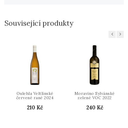
Související produkty
Previous
Next
Oulehla Veltlínské
Moravíno Sylvánské
červené rané 2024
zelené VOC 2022
210 Kč
240 Kč