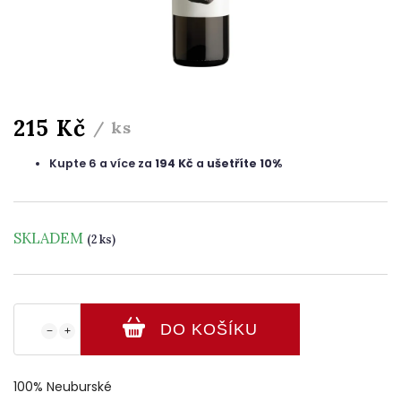
215 Kč
/ ks
Kupte 6 a více za
194 Kč
a
ušetříte 10%
SKLADEM
(2 ks)
DO KOŠÍKU
−
+
100% Neuburské