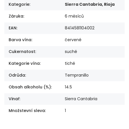
Kategorie
:
Sierra Cantabria, Rioja
Záruka
:
6 měsíců
EAN
:
8414581104002
Barva vína
:
červené
Cukernatost
:
suché
Kategorie vína
:
tiché
Odrůda
:
Tempranillo
Obsah alkoholu (%)
:
14.5
Vinař
:
Sierra Cantabria
Množstevní sleva
:
1