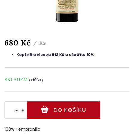
680 Kč
/ ks
Kupte 6 a více za
612 Kč
a
ušetříte 10%
SKLADEM
(>10 ks)
DO KOŠÍKU
−
+
100% Tempranillo