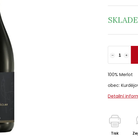
SKLAD
−
+
100% Merlot
obec: Kurdějov,
Detailní info
Tisk
Ze