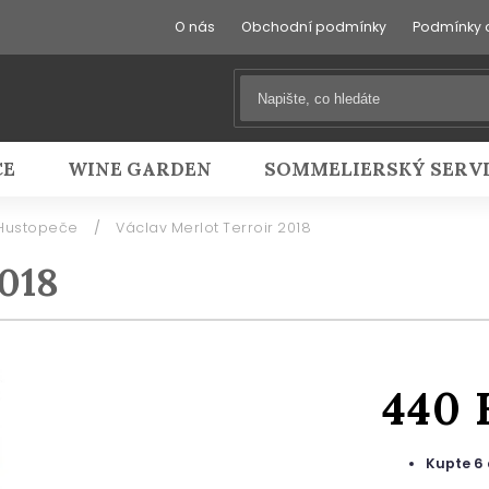
O nás
Obchodní podmínky
Podmínky 
CE
WINE GARDEN
SOMMELIERSKÝ SERV
, Hustopeče
/
Václav Merlot Terroir 2018
2018
440
Kupte 6 