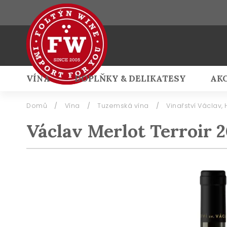
VÍNA
DOPLŇKY & DELIKATESY
AK
Přihlášení
Domů
/
Vína
/
Tuzemská vína
/
Vinařství Václav
Václav Merlot Terroir 