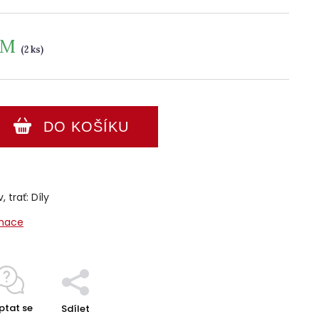
EM
(2 ks)
DO KOŠÍKU
 trať: Díly
rmace
ptat se
Sdílet