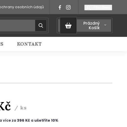
ochrany osobních údajů
Přihlášení
Prázdný
Košík
IS
KONTAKT
 Kč
/ ks
a více za
396 Kč
a
ušetříte 10%