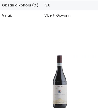
Obsah alkoholu (%)
:
13.0
Vinař
:
Viberti Giovanni