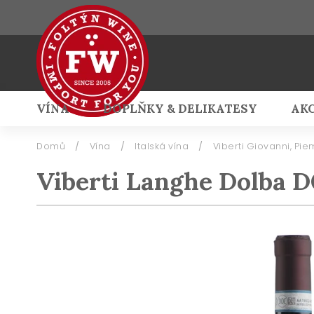
VÍNA
DOPLŇKY & DELIKATESY
AK
Přihlášení
Domů
/
Vína
/
Italská vína
/
Viberti Giovanni, Pi
Viberti Langhe Dolba 