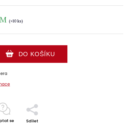
EM
(>10 ks)
DO KOŠÍKU
bera
rmace
ptat se
Sdílet