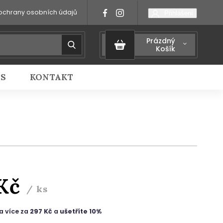
ochrany osobních údajů
Přihlášení
Prázdný
Košík
IS
KONTAKT
 Kč
/ ks
a více za
297 Kč
a
ušetříte 10%