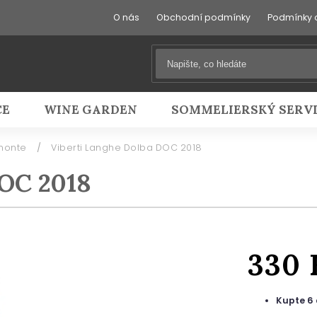
O nás
Obchodní podmínky
Podmínky 
CE
WINE GARDEN
SOMMELIERSKÝ SERV
emonte
/
Viberti Langhe Dolba DOC 2018
DOC 2018
330
Kupte 6 