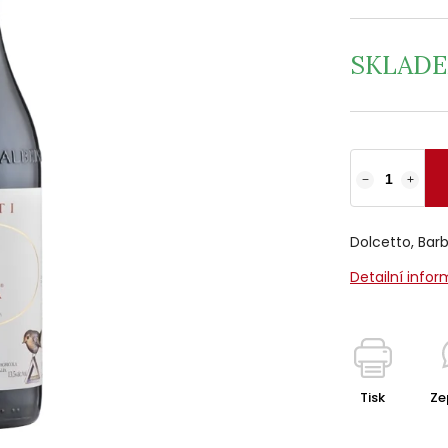
SKLAD
−
+
Dolcetto, Bar
Detailní info
Tisk
Ze