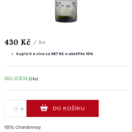
430 Kč
/ ks
Kupte 6 a více za
387 Kč
a
ušetříte 10%
SKLADEM
(2 ks)
DO KOŠÍKU
−
+
100% Chardonnay