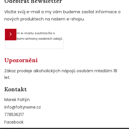
Odebírat newsletter
Vložte svůj e-mail a my vám budeme zasílat informace o
nových produktech na našem e-shopu.
Vložením e-mailu souhlasíte s
E-mail
podmínkami ochrany osobních údajů
Upozornění
Zákaz prodeje alkoholických nápojů osobám mladším 18
let.
Kontakt
Marek Foltýn
info
@
foltynwine.cz
778536217
Facebook