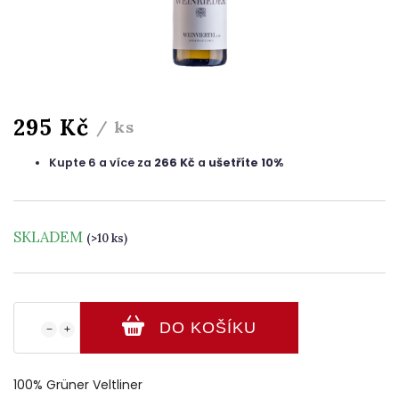
295 Kč
/ ks
Kupte 6 a více za
266 Kč
a
ušetříte 10%
SKLADEM
(>10 ks)
DO KOŠÍKU
−
+
100% Grüner Veltliner