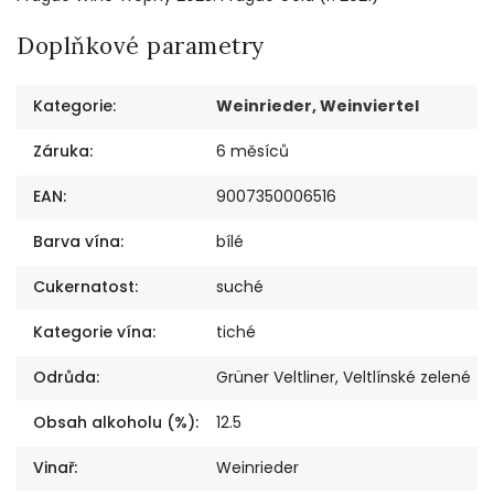
Doplňkové parametry
Kategorie
:
Weinrieder, Weinviertel
Záruka
:
6 měsíců
EAN
:
9007350006516
Barva vína
:
bílé
Cukernatost
:
suché
Kategorie vína
:
tiché
Odrůda
:
Grüner Veltliner, Veltlínské zelené
Obsah alkoholu (%)
:
12.5
Vinař
:
Weinrieder