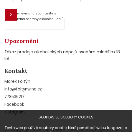
Vložením e-mailu souhlasíte s
E-mail
podmínkami ochrany osobních údajů
Upozornění
Zákaz prodeje alkoholických nápojů osobám mladším 18
let.
Kontakt
Marek Foltýn
info
@
foltynwine.cz
778536217
Facebook
Instagram
SOUHLAS SE SOUBORY COOKIES
Tento web používá soubory cookie, které pomáhají webu fungovat a
Copyright 2026
Foltýn Wine
. Všechna práva vyhrazena.