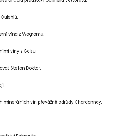
 Oulehlů.
terní vína z Wagramu.
ními víny z Golsu.
ovat Stefan Doktor.
jí.
h minerálních vín převážně odrůdy Chardonnay.
inařství Palagetto.