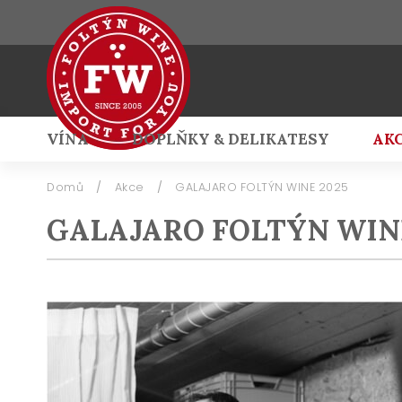
VÍNA
DOPLŇKY & DELIKATESY
AK
Přihlášení
Domů
/
Akce
/
GALAJARO FOLTÝN WINE 2025
GALAJARO FOLTÝN WINE