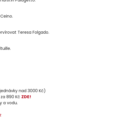
 Ceino.
ervírovat Teresa Folgado.
uille.
jednávky nad 3000 Kč)
 za 890 Kč
ZDE!
y a vodu.
z