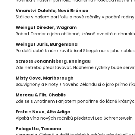
Vinařství Oulehla, Nové Bránice
Stálice v našem portfoliu a nové ročníky v podání rodiny
Weingut Direder, Wagram
Robert Direder a jeho oblíbená, krásně ovocitá a charak
Weingut Juris, Burgenland
Po delší době k nám zavítá Axel Stiegelmar s jeho nobles
Schloss Johannisberg, Rheingau
Zde netřeba představovat. Nádherné ryzlinky bude servír
Misty Cove, Marlborough
Sauvignony a Pinoty z Nového Zélandu si o jaro přímo říka
Moreau & Fils, Chablis
Zde se s Anotinem Fanjatem ponoříme do lázně krásnýc
Erste + Neue, Alto Adige
Alpská vína nových ročníků představí Lea Schrentewein.
Palagetto, Toscana
Vernaccia, Chianti a další toskánké odrůdy nás čekají z v