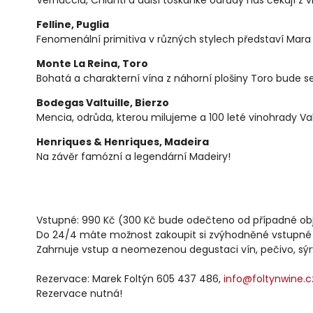
Felline, Puglia
Fenomenální primitiva v různých stylech představí Mara
Monte La Reina, Toro
Bohatá a charakterní vína z náhorní plošiny Toro bude s
Bodegas Valtuille, Bierzo
Mencia, odrůda, kterou milujeme a 100 leté vinohrady Valt
Henriques & Henriques, Madeira
Na závěr famózní a legendární Madeiry!
Vstupné: 990 Kč (300 Kč bude odečteno od případné ob
Do 24/4 máte možnost zakoupit si zvýhodněné vstupné
Zahrnuje vstup a neomezenou degustaci vín, pečivo, sýr
Rezervace: Marek Foltýn 605 437 486,
info@foltynwine.c
Rezervace nutná!