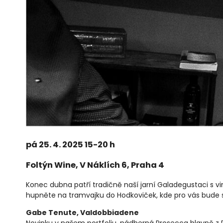
pá 25. 4. 2025 15-20 h
Foltýn Wine, V Náklích 6, Praha 4
Konec dubna patří tradičně naší jarní Galadegustaci s vin
hupněte na tramvajku do Hodkoviček, kde pro vás bude spo
Gabe Tenute, Valdobbiadene
Novinku v našem portfoliu, nádherná Prosecca hlavně z Ri