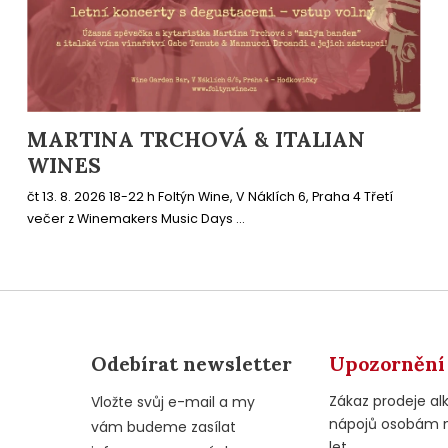
MARTINA TRCHOVÁ & ITALIAN
WINES
čt 13. 8. 2026 18-22 h Foltýn Wine, V Náklích 6, Praha 4 Třetí
večer z Winemakers Music Days ...
Odebírat newsletter
Upozornění
Zákaz prodeje al
Vložte svůj e-mail a my
nápojů osobám 
vám budeme zasílat
let.