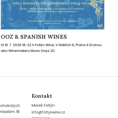
OOZ & SPANISH WINES
čt 16. 7. 2026 18-22 h Foltýn Wine, V Náklích 6, Praha 4 Druhou
akci Winemakers Music Days 20...
Kontakt
Marek Foltýn
koholických
mladším 18
info
@
foltynwine.cz