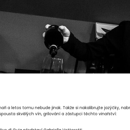
aři a letos tomu nebude jinak. Takže si nakalibrujte jazýčky, na
usta skvělých vín, grilování a zástupci těchto vinařství:
ve di Guia představí Gabriella Vettoretti.