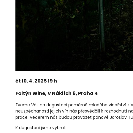
čt 10. 4. 2025 19 h
Foltýn Wine, V Náklích 6, Praha 4
Zveme Vás na degustaci poměrně mladého vinařství z Valti
neuspěchanosti jejich vín nás přesvědčili k rozhodnutí n
práce. Večerem nás budou provázet pánové Jaroslav Tunka
K degustaci jsme vybrali: