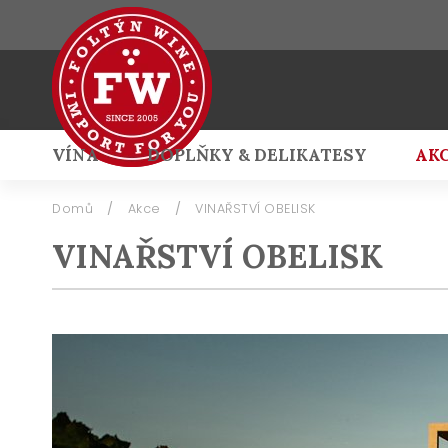
VÍNA
DOPLŇKY & DELIKATESY
AK
Přihlášení
Domů
/
Akce
/
VINAŘSTVÍ OBELISK
VINAŘSTVÍ OBELISK