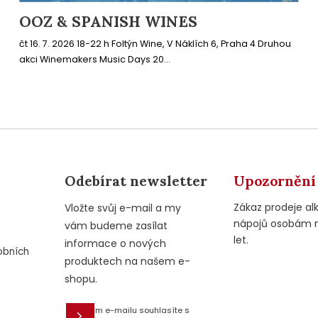
OOZ & SPANISH WINES
čt 16. 7. 2026 18-22 h Foltýn Wine, V Náklích 6, Praha 4 Druhou
akci Winemakers Music Days 20...
Odebírat newsletter
Upozornění
Zákaz prodeje al
Vložte svůj e-mail a my
nápojů osobám 
vám budeme zasílat
let.
informace o nových
obních
produktech na našem e-
shopu.
Vložením e-mailu souhlasíte s