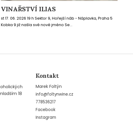
VINAŘSTVÍ ILIAS
st 17. 06. 2026 19 h Sektor 9, Hořejší náb - Náplavka, Praha 5
Kobka 9 již našla své nové jméno Se...
Kontakt
Marek Foltýn
koholických
mladším 18
info
@
foltynwine.cz
778536217
Facebook
Instagram