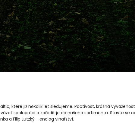
c, které již několik let sledujeme. Poctivost, krásná vyváženost
avázat spolupráci a zařadit je do našeho sortimentu. Stavte se oc
 a Filip Lutzký - enolog vinařství.