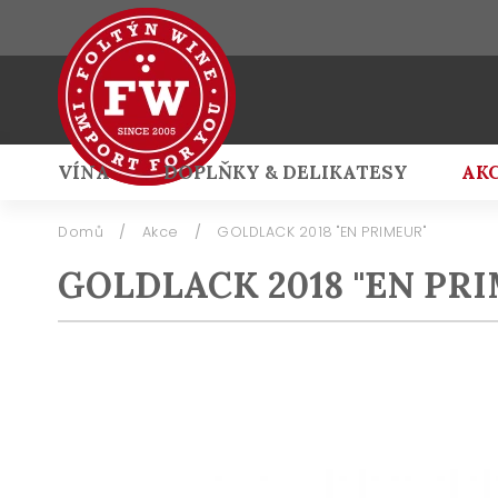
VÍNA
DOPLŇKY & DELIKATESY
AK
Přihlášení
Domů
/
Akce
/
GOLDLACK 2018 "EN PRIMEUR"
GOLDLACK 2018 "EN PR