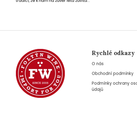
tradicí, že k nám na závěr léta zavítá...
Rychlé odkazy
O nás
Obchodní podmínky
Podmínky ochrany os
údajů