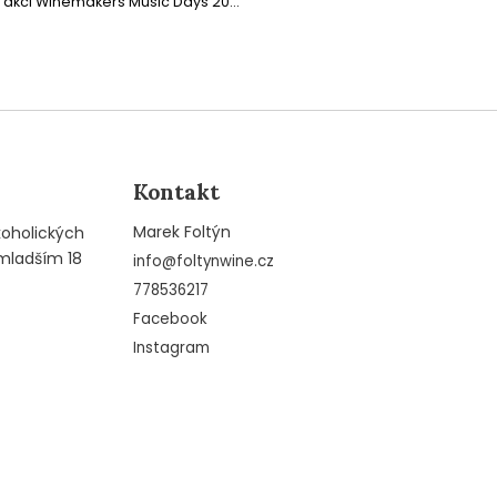
akci Winemakers Music Days 20...
Kontakt
Marek Foltýn
koholických
mladším 18
info
@
foltynwine.cz
778536217
Facebook
Instagram