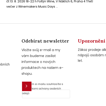
čt 13. 8. 2026 18-22 h Foltýn Wine, V Náklích 6, Praha 4 Třetí
večer z Winemakers Music Days ...
Odebírat newsletter
Upozornění
Zákaz prodeje al
Vložte svůj e-mail a my
nápojů osobám 
vám budeme zasílat
let.
informace o nových
obních
produktech na našem e-
shopu.
Vložením e-mailu souhlasíte s
E-mail
podmínkami ochrany osobních
údajů