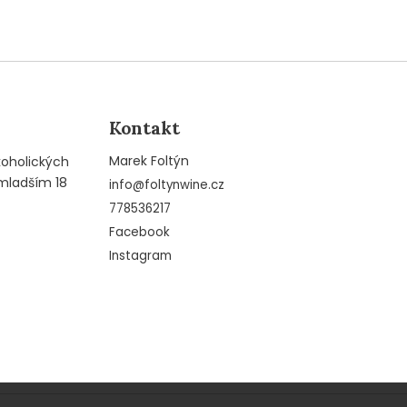
Kontakt
Marek Foltýn
koholických
mladším 18
info
@
foltynwine.cz
778536217
Facebook
Instagram