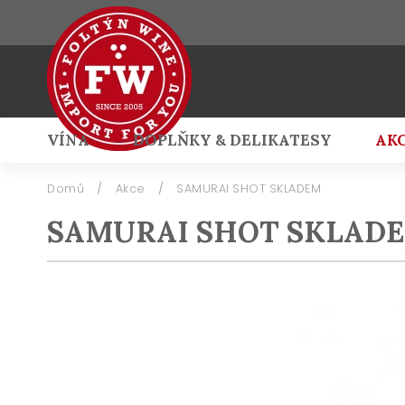
VÍNA
DOPLŇKY & DELIKATESY
AK
Přihlášení
Domů
/
Akce
/
SAMURAI SHOT SKLADEM
SAMURAI SHOT SKLAD