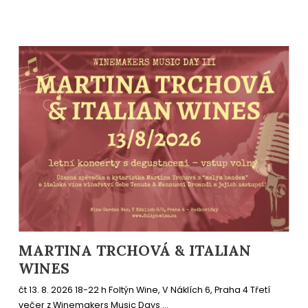
MARTINA TRCHOVÁ & ITALIAN
WINES
čt 13. 8. 2026 18-22 h Foltýn Wine, V Náklích 6, Praha 4 Třetí
večer z Winemakers Music Days ...