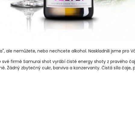
ka", ale nemůžete, nebo nechcete alkohol. Naskladnili jsme pro 
e své firmě
Samurai shot
vyrábí čisté energy shoty z pravého čaje
né. Žádný zbytečný cukr, barviva a konzervanty.
Čistá síla čaje