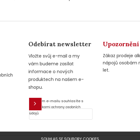
Odebírat newsletter
Upozornění
Zákaz prodeje al
Vložte svůj e-mail a my
nápojů osobám 
vám budeme zasílat
let.
informace o nových
obních
produktech na našem e-
shopu.
Vložením e-mailu souhlasíte s
E-mail
podmínkami ochrany osobních
údajů
SOUHLAS SE SOUBORY COOKIES