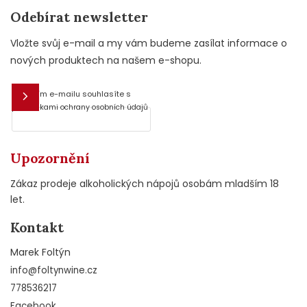
Odebírat newsletter
Vložte svůj e-mail a my vám budeme zasílat informace o
nových produktech na našem e-shopu.
Vložením e-mailu souhlasíte s
E-mail
podmínkami ochrany osobních údajů
Upozornění
Zákaz prodeje alkoholických nápojů osobám mladším 18
let.
Kontakt
Marek Foltýn
info
@
foltynwine.cz
778536217
Facebook