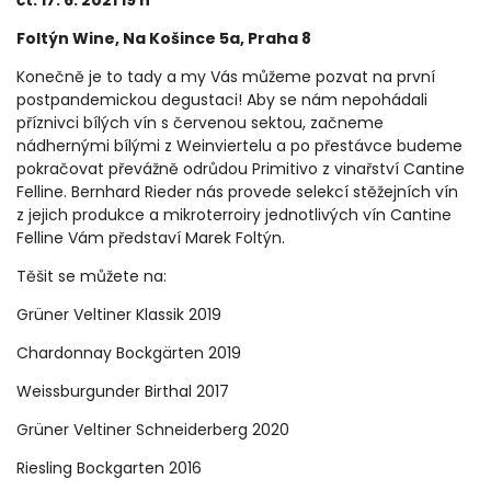
čt. 17. 6. 2021 19 h
Foltýn Wine, Na Košince 5a, Praha 8
Konečně je to tady a my Vás můžeme pozvat na první
postpandemickou degustaci! Aby se nám nepohádali
příznivci bílých vín s červenou sektou, začneme
nádhernými bílými z Weinviertelu a po přestávce budeme
pokračovat převážně odrůdou Primitivo z vinařství Cantine
Felline. Bernhard Rieder nás provede selekcí stěžejních vín
z jejich produkce a mikroterroiry jednotlivých vín Cantine
Felline Vám představí Marek Foltýn.
Těšit se můžete na:
Grüner Veltiner Klassik 2019
Chardonnay Bockgärten 2019
Weissburgunder Birthal 2017
Grüner Veltiner Schneiderberg 2020
Riesling Bockgarten 2016