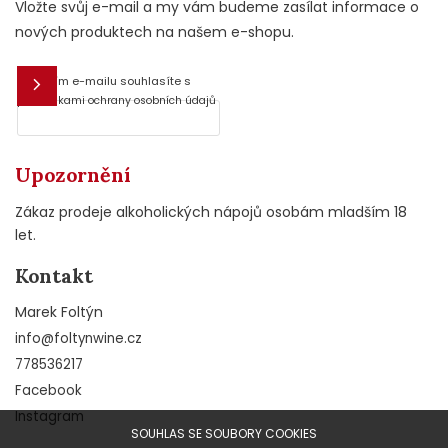
Vložte svůj e-mail a my vám budeme zasílat informace o
nových produktech na našem e-shopu.
Vložením e-mailu souhlasíte s
E-mail
podmínkami ochrany osobních údajů
Upozornění
Zákaz prodeje alkoholických nápojů osobám mladším 18
let.
Kontakt
Marek Foltýn
info
@
foltynwine.cz
778536217
Facebook
Instagram
SOUHLAS SE SOUBORY COOKIES