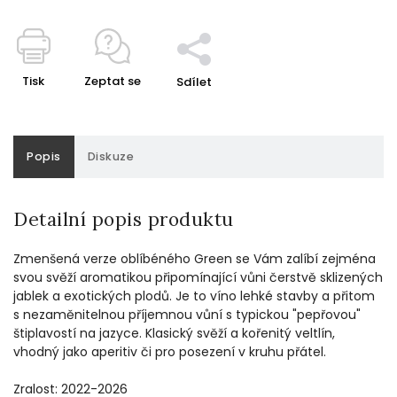
Tisk
Zeptat se
Sdílet
Popis
Diskuze
Detailní popis produktu
Zmenšená verze oblíbéného Green se Vám zalíbí zejména
svou svěží aromatikou připomínající vůni čerstvě sklizených
jablek a exotických plodů. Je to víno lehké stavby a přitom
s nezaměnitelnou příjemnou vůní s typickou "pepřovou"
štiplavostí na jazyce. Klasický svěží a kořenitý veltlín,
vhodný jako aperitiv či pro posezení v kruhu přátel.
Zralost: 2022-2026