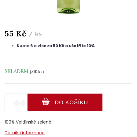
55 Kč
/ ks
Kupte 6 a více za
50 Kč
a
ušetříte 10%
SKLADEM
(>10 ks)
DO KOŠÍKU
−
+
100% Veltlínské zelené
Detailní informace