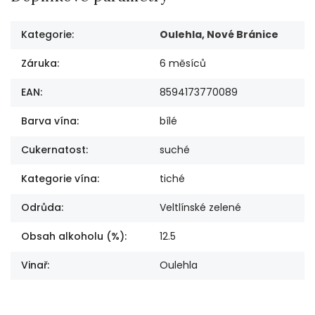
Kategorie
:
Oulehla, Nové Bránice
Záruka
:
6 měsíců
EAN
:
8594173770089
Barva vína
:
bílé
Cukernatost
:
suché
Kategorie vína
:
tiché
Odrůda
:
Veltlínské zelené
Obsah alkoholu (%)
:
12.5
Vinař
:
Oulehla