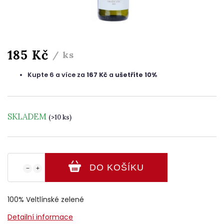
185 Kč
/ ks
Kupte 6 a více za
167 Kč
a
ušetříte 10%
SKLADEM
(>10 ks)
DO KOŠÍKU
−
+
100% Veltlínské zelené
Detailní informace