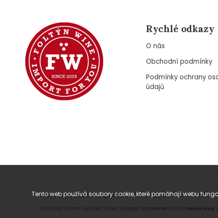
Rychlé odkazy
O nás
Obchodní podmínky
Podmínky ochrany os
údajů
Tento web používá soubory cookie, které pomáhají webu fungov
Copyright 2026
Foltýn Wine
. Všechna práva vyhrazena
Grafický návrh vytvořil a na Shoptet implementoval
Tomáš Hlad