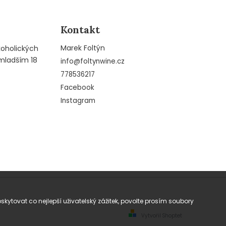
Kontakt
Marek Foltýn
koholických
mladším 18
info
@
foltynwine.cz
778536217
Facebook
Instagram
tovat co nejlepší uživatelský zážitek, povolte prosím soubory
Vytvořil Shoptet