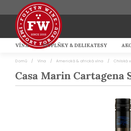
VÍNA
DOPLŇKY & DELIKATESY
AK
Přihlášení
Domů
/
Vína
/
Americká & africká vína
/
Chilská 
Casa Marin Cartagena 