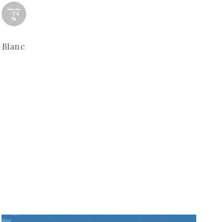
330 Kč
–34
%
 Blanc