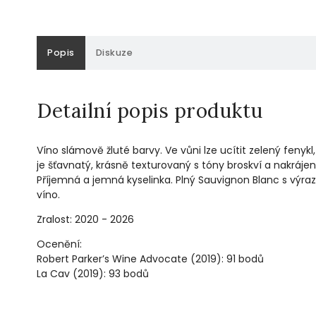
Popis
Diskuze
Detailní popis produktu
Víno slámově žluté barvy. Ve vůni lze ucítit zelený fenykl,
je šťavnatý, krásně texturovaný s
tóny broskví a nakráje
Příjemná a jemná kyselinka. Plný Sauvignon Blanc s výr
víno.
Zralost: 2020 - 2026
Ocenění:
Robert Parker’s Wine Advocate (2019): 91 bodů
La Cav (2019): 93 bodů