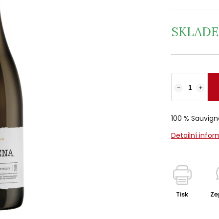
SKLAD
−
+
100 % Sauvign
Detailní info
Tisk
Ze