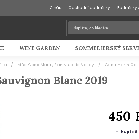
O nás
Obchodní podmínky
Podmínky 
CE
WINE GARDEN
SOMMELIERSKÝ SERV
vína
/
Viña Casa Marin, San Antonio Valley
/
Casa Marin Car
Sauvignon Blanc 2019
450
Kupte 6 