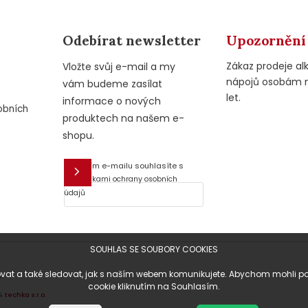
Odebírat newsletter
Upozornění
Zákaz prodeje al
Vložte svůj e-mail a my
nápojů osobám 
vám budeme zasílat
let.
informace o nových
obních
produktech na našem e-
shopu.
Vložením e-mailu souhlasíte s
E-mail
podmínkami ochrany osobních
údajů
SOUHLAS SE SOUBORY COOKIES
at a také sledovat, jak s naším webem komunikujete. Abychom mohli posky
.
cookie kliknutím na Souhlasím.
&
techka s.r.o.