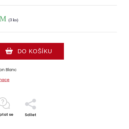
EM
(3 ks)
DO KOŠÍKU
on Blanc
rmace
ptat se
Sdílet