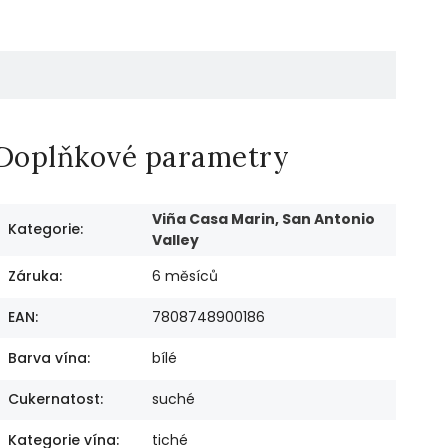
Doplňkové parametry
Viña Casa Marin, San Antonio
Kategorie
:
Valley
Záruka
:
6 měsíců
EAN
:
7808748900186
Barva vína
:
bílé
Cukernatost
:
suché
Kategorie vína
:
tiché