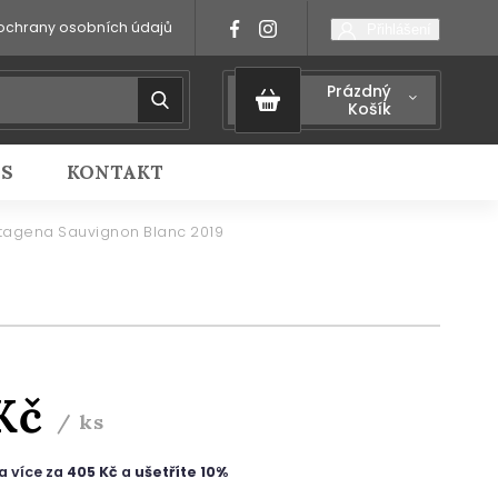
ochrany osobních údajů
Přihlášení
Prázdný
Košík
IS
KONTAKT
tagena Sauvignon Blanc 2019
 Kč
/ ks
a více za
405 Kč
a
ušetříte 10%