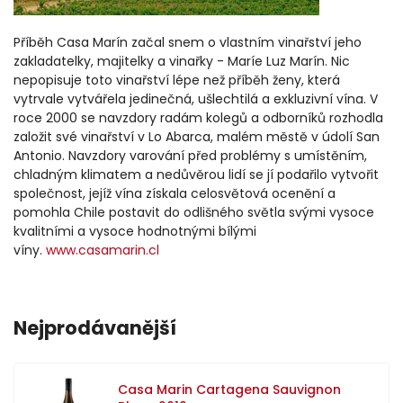
Příběh Casa Marín začal snem o vlastním vinařství jeho
zakladatelky, majitelky a vinařky - Maríe Luz Marín. Nic
nepopisuje toto vinařství lépe než příběh ženy, která
vytrvale vytvářela jedinečná, ušlechtilá a exkluzivní vína. V
roce 2000 se navzdory radám kolegů a odborníků rozhodla
založit své vinařství v Lo Abarca, malém městě v údolí San
Antonio. Navzdory varování před problémy s umístěním,
chladným klimatem a nedůvěrou lidí se jí podařilo vytvořit
společnost, jejíž vína získala celosvětová ocenění a
pomohla Chile postavit do odlišného světla svými vysoce
kvalitními a vysoce hodnotnými bílými
víny.
www.casamarin.cl
Nejprodávanější
Casa Marin Cartagena Sauvignon