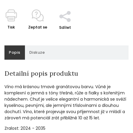
Tisk
Zeptat se
Sdílet
Popis
Diskuze
Detailní popis produktu
Víno má krásnou tmavě granátovou barvu. Vůně je
komplexní a jemná
s tóny třešně, růže a fialky s kořenitým
nádechem. Chuť
je velice elegantní a harmonická se svěží
kyselinou, pevnými, ale jemnými tříslovinami a dlouhou
dochutí. Víno, které projevuje svou příjemnost již v mládí a
zároveň má potenciál zrát přibližně 10 až 15 let.
Zralost: 2024 - 2035