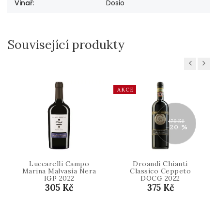
Vinař
:
Dosio
Související produkty
Previous
Next
AKCE
470 Kč
–20 %
Luccarelli Campo
Droandi Chianti
Marina Malvasia Nera
Classico Ceppeto
IGP 2022
DOCG 2022
305 Kč
375 Kč