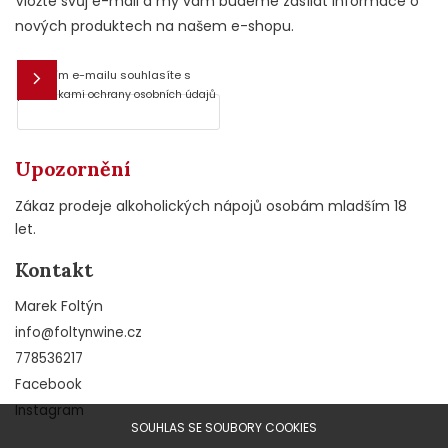
Vložte svůj e-mail a my vám budeme zasílat informace o
nových produktech na našem e-shopu.
Vložením e-mailu souhlasíte s
E-mail
podmínkami ochrany osobních údajů
Upozornění
Zákaz prodeje alkoholických nápojů osobám mladším 18
let.
Kontakt
Marek Foltýn
info
@
foltynwine.cz
778536217
Facebook
Instagram
SOUHLAS SE SOUBORY COOKIES