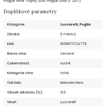
Prague Wine Trophy 2019: Prague Gold (r. 2017)
Doplňkové parametry
Kategorie
:
Luccarelli, Puglia
Záruka
:
6 měsíců
EAN
:
8019873724779
Barva vína
:
červené
Cukernatost
:
suché
Kategorie vína
:
tiché
Odrůda
:
Malvasia Nera
Obsah alkoholu (%)
:
13.5
Vinař
:
Luccarelli