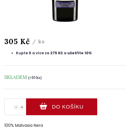
305 Kč
/ ks
Kupte 6 a více za
275 Kč
a
ušetříte 10%
SKLADEM
(>10 ks)
DO KOŠÍKU
−
+
100% Malvasia Nera