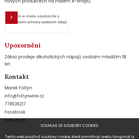
nových produktech na našem e-shopu.
Vložením e-mailu souhlasíte s
E-mail
podmínkami ochrany osobních údajů
Upozornění
Zákaz prodeje alkoholických nápojů osobám mladším 18
let.
Kontakt
Marek Foltýn
info
@
foltynwine.cz
778536217
Facebook
Instagram
SOUHLAS SE SOUBORY COOKIES
Tento web používá soubory cookie, které pomáhají webu fungovat a
Copyright 2026
Foltýn Wine
. Všechna práva vyhrazena.