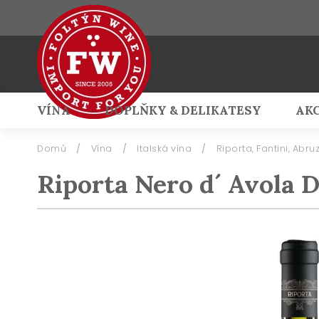
VÍNA
DOPLŇKY & DELIKATESY
AK
Přihlášení
Domů
/
Vína
/
Italská vína
/
Riporta, Fantini, Abruz
Riporta Nero d´ Avola 