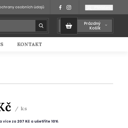
ochrany osobních údajů
Přihlášení
Prázdný
Košík
IS
KONTAKT
 Kč
/ ks
a více za
207 Kč
a
ušetříte 10%