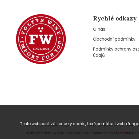
Rychlé odkazy
O nás
Obchodní podmínky
Podmínky ochrany os
údajů
Tento web používá soubory cookie, které pomáhají webu fungov
Copyright 2026
Foltýn Wine
. Všechna práva vyhrazena
Grafický návrh vytvořil a na Shoptet implementoval
Tomáš Hlad