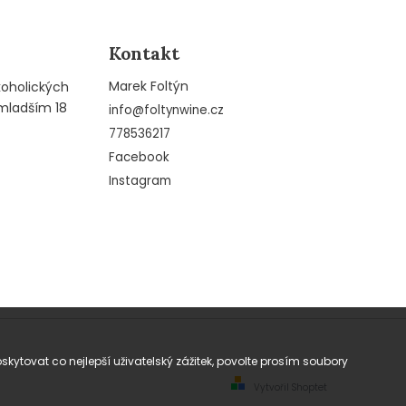
Kontakt
Marek Foltýn
koholických
mladším 18
info
@
foltynwine.cz
778536217
Facebook
Instagram
tovat co nejlepší uživatelský zážitek, povolte prosím soubory
Vytvořil Shoptet