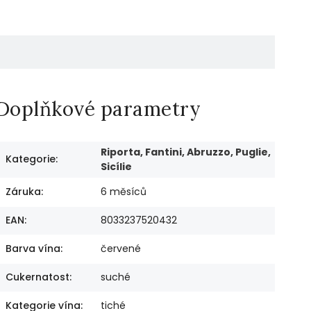
Doplňkové parametry
Riporta, Fantini, Abruzzo, Puglie,
Kategorie
:
Sicílie
Záruka
:
6 měsíců
EAN
:
8033237520432
Barva vína
:
červené
Cukernatost
:
suché
Kategorie vína
:
tiché