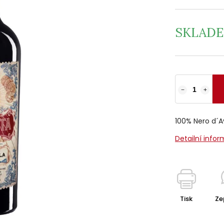
SKLAD
−
+
100% Nero d´A
Detailní info
Tisk
Ze