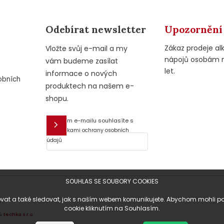
Odebírat newsletter
Upozornění
Zákaz prodeje al
Vložte svůj e-mail a my
nápojů osobám 
vám budeme zasílat
let.
informace o nových
obních
produktech na našem e-
shopu.
Vložením e-mailu souhlasíte s
E-mail
podmínkami ochrany osobních
údajů
SOUHLAS SE SOUBORY COOKIES
at a také sledovat, jak s naším webem komunikujete. Abychom mohli posky
.
cookie kliknutím na Souhlasím.
&
techka s.r.o.