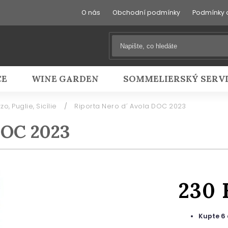
O nás
Obchodní podmínky
Podmínky 
CE
WINE GARDEN
SOMMELIERSKÝ SERV
zo, Puglie, Sicílie
/
Riporta Nero d´ Avola DOC 2023
DOC 2023
230
Kupte 6 