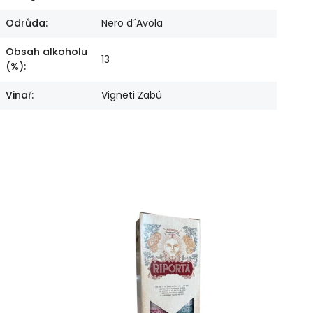
Odrůda
:
Nero d´Avola
Obsah alkoholu
13
(%)
:
Vinař
:
Vigneti Zabú