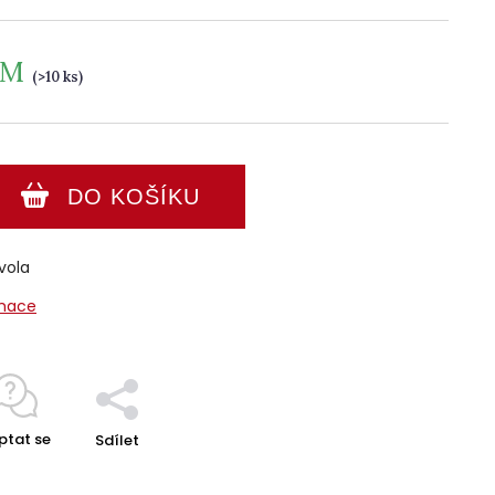
EM
(>10 ks)
DO KOŠÍKU
vola
rmace
ptat se
Sdílet