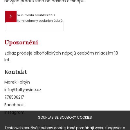
nových produktech na našem e-shopu.
Vložením e-mailu souhlasíte s
E-mail
podmínkami ochrany osobních údajů
Upozornění
Zákaz prodeje alkoholických nápojů osobám mladším 18
let.
Kontakt
Marek Foltýn
info
@
foltynwine.cz
778536217
Facebook
Instagram
SOUHLAS SE SOUBORY COOKIES
Tento web používá soubory cookie, které pomáhají webu fungovat a
Copyright 2026
Foltýn Wine
. Všechna práva vyhrazena.