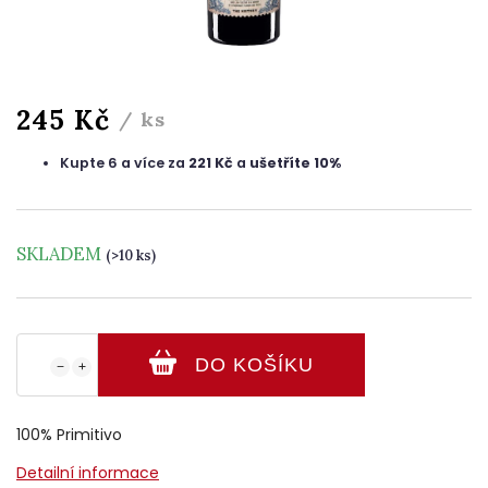
245 Kč
/ ks
Kupte 6 a více za
221 Kč
a
ušetříte 10%
SKLADEM
(>10 ks)
DO KOŠÍKU
−
+
100% Primitivo
Detailní informace