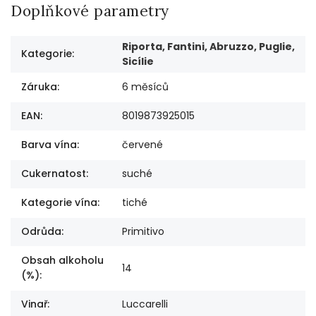
Doplňkové parametry
Riporta, Fantini, Abruzzo, Puglie,
Kategorie
:
Sicílie
Záruka
:
6 měsíců
EAN
:
8019873925015
Barva vína
:
červené
Cukernatost
:
suché
Kategorie vína
:
tiché
Odrůda
:
Primitivo
Obsah alkoholu
14
(%)
:
Vinař
:
Luccarelli