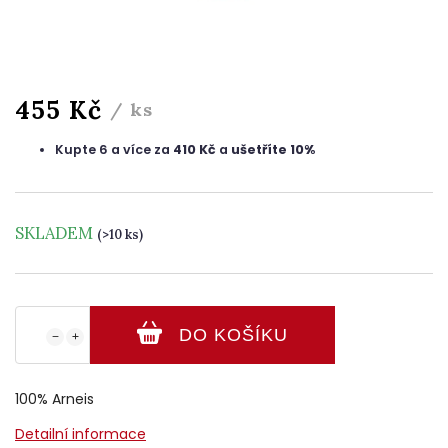
455 Kč
/ ks
Kupte 6 a více za
410 Kč
a
ušetříte 10%
SKLADEM
(>10 ks)
DO KOŠÍKU
−
+
100% Arneis
Detailní informace