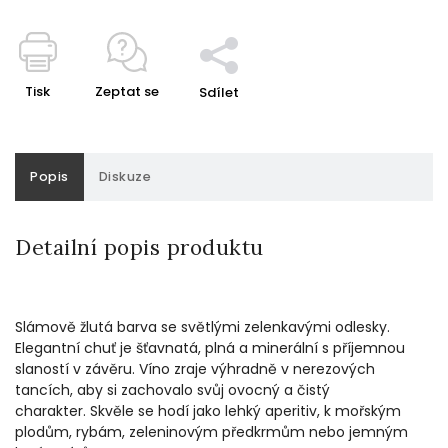
Tisk
Zeptat se
Sdílet
Popis
Diskuze
Detailní popis produktu
Slámově žlutá barva se světlými zelenkavými odlesky.
Elegantní chuť je š
ťavnatá, plná a minerální s příjemnou
slaností v závěru.
Víno zraje výhradně v nerezových
tancích, aby si zachovalo svůj ovocný a čistý
charakter.
Skvěle se hodí jako lehký aperitiv, k mořským
plodům, rybám, zeleninovým předkrmům nebo jemným