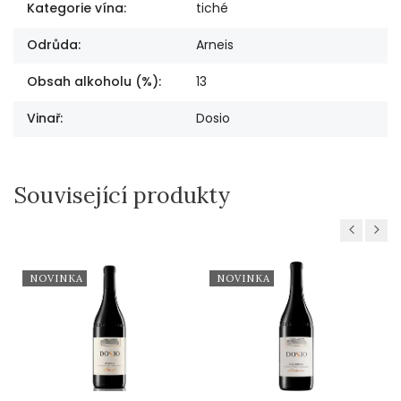
Kategorie vína
:
tiché
Odrůda
:
Arneis
Obsah alkoholu (%)
:
13
Vinař
:
Dosio
Související produkty
Previous
Next
NOVINKA
NOVINKA