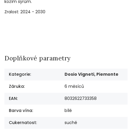
kozím sýrům.
Zralost: 2024 - 2030
Doplňkové parametry
Kategorie
:
Dosio Vigneti, Piemonte
Záruka
:
6 měsíců
EAN
:
8032622733358
Barva vína
:
bílé
Cukernatost
:
suché