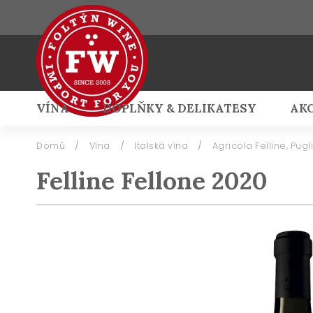
VÍNA
DOPLŇKY & DELIKATESY
AK
Přihlášení
Domů
/
Vína
/
Italská vína
/
Agricola Felline, Pugl
Felline Fellone 2020