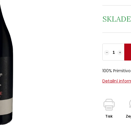
SKLAD
−
+
100% Primitivo
Detailní info
Tisk
Ze