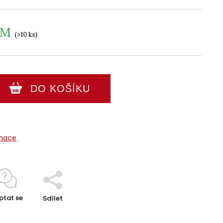
EM
(>10 ks)
DO KOŠÍKU
rmace
ptat se
Sdílet