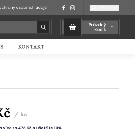
ochrany osobních údajů
Přihlášení
Prázdný
Košík
IS
KONTAKT
Kč
/ ks
a více za
473 Kč
a
ušetříte 10%