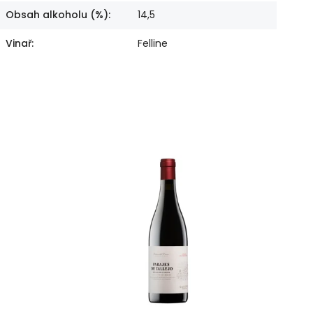
Obsah alkoholu (%)
:
14,5
Vinař
:
Felline