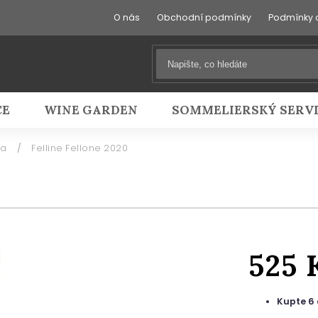
O nás
Obchodní podmínky
Podmínky 
CE
WINE GARDEN
SOMMELIERSKÝ SERV
ia
/
Felline Fellone 2020
525 
Kupte 6 