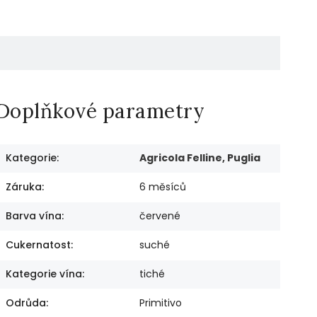
Doplňkové parametry
Kategorie
:
Agricola Felline, Puglia
Záruka
:
6 měsíců
Barva vína
:
červené
Cukernatost
:
suché
Kategorie vína
:
tiché
Odrůda
:
Primitivo