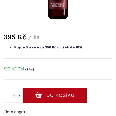
395 Kč
/ ks
Kupte 6 a více za
356 Kč
a
ušetříte 10%
SKLADEM
(4 ks)
DO KOŠÍKU
−
+
Tinta negra