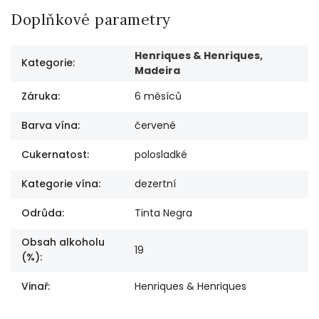
Doplňkové parametry
Henriques & Henriques,
Kategorie
:
Madeira
Záruka
:
6 měsíců
Barva vína
:
červené
Cukernatost
:
polosladké
Kategorie vína
:
dezertní
Odrůda
:
Tinta Negra
Obsah alkoholu
19
(%)
:
Vinař
:
Henriques & Henriques