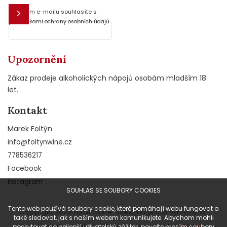
Vložením e-mailu souhlasíte s
E-mail
podmínkami ochrany osobních údajů
Upozornění
Zákaz prodeje alkoholických nápojů osobám mladším 18
let.
Kontakt
Marek Foltýn
info
@
foltynwine.cz
778536217
Facebook
Instagram
SOUHLAS SE SOUBORY COOKIES
Tento web používá soubory cookie, které pomáhají webu fungovat a
Copyright 2026
Foltýn Wine
. Všechna práva vyhrazena.
také sledovat, jak s naším webem komunikujete. Abychom mohli
Grafický návrh vytvořil a na Shoptet implementoval
&
poskytovat co nejlepší uživatelský zážitek, povolte prosím soubory
Tomáš Hlad