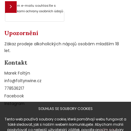
Vložením e-mailu souhlasíte s
E-mail
podmínkami ochrany osobních údajů
Upozornění
Zákaz prodeje alkoholických nápojů osobám mladším 18
let.
Kontakt
Marek Foltýn
info
@
foltynwine.cz
778536217
Facebook
Instagram
SOUHLAS SE SOUBORY COOKIES
Tento web používá soubory cookie, které pomáhají webu fungovat a
Copyright 2026
Foltýn Wine
. Všechna práva vyhrazena.
také sledovat, jak s naším webem komunikujete. Abychom mohli
Grafický návrh vytvořil a na Shoptet implementoval
&
poskytovat co nejlepší uživatelský zážitek, povolte prosím soubory
Tomáš Hlad