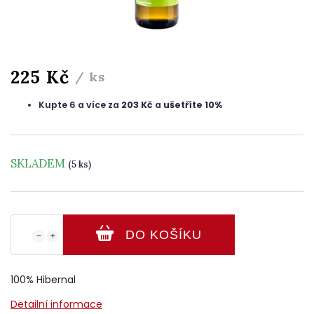
225 Kč
/ ks
Kupte 6 a více za
203 Kč
a
ušetříte 10%
SKLADEM
(5 ks)
DO KOŠÍKU
−
+
100% Hibernal
Detailní informace