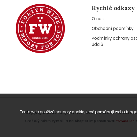
Rychlé odkazy
O nás
Obchodní podmínky
Podmínky ochrany os
údajů
Tento web používá soubory cookie, které pomáhají webu fungov
Copyright 2026
Foltýn Wine
. Všechna práva vyhrazena
Grafický návrh vytvořil a na Shoptet implementoval
Tomáš Hlad