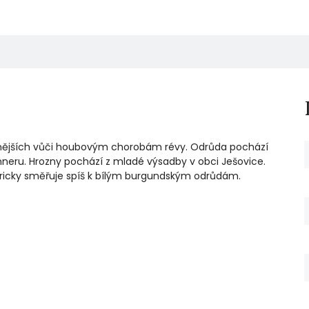
dolnějších vůči houbovým chorobám révy. Odrůda pochází
neru. Hrozny pochází z mladé výsadby v obci Ješovice.
zoricky směřuje spíš k bílým burgundským odrůdám.