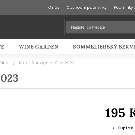
O nás
Obchodní podmínky
Podmínky 
CE
WINE GARDEN
SOMMELIERSKÝ SERV
ělník
/
Kraus Souvignier Gris 2023
2023
195 
Kupte 6 