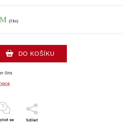
EM
(1 ks)
DO KOŠÍKU
r Gris
rmace
ptat se
Sdílet