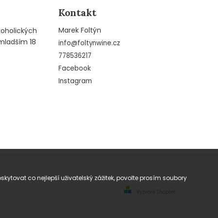
Kontakt
Marek Foltýn
koholických
mladším 18
info
@
foltynwine.cz
778536217
Facebook
Instagram
tovat co nejlepší uživatelský zážitek, povolte prosím soubory
Vytvořil Shoptet