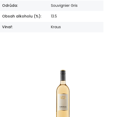
Odrůda
:
Souvignier Gris
Obsah alkoholu (%)
:
13.5
Vinař
:
Kraus