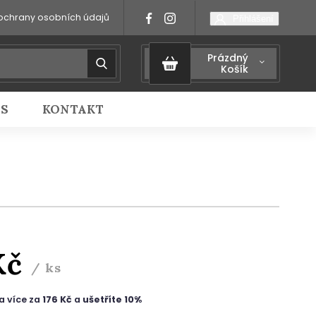
ochrany osobních údajů
Přihlášení
Prázdný
Košík
IS
KONTAKT
Kč
/ ks
a více za
176 Kč
a
ušetříte 10%