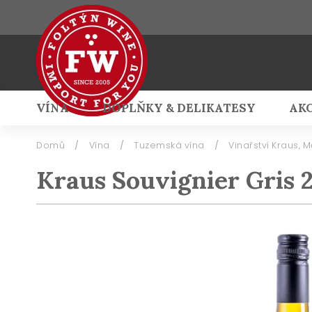
VÍNA
DOPLŇKY & DELIKATESY
AK
Přihlášení
Domů
/
Vína
/
Tuzemská vína
/
Vinařství Kraus, M
Kraus Souvignier Gris 