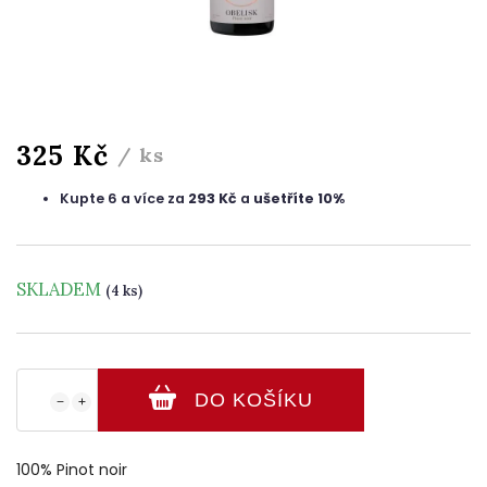
325 Kč
/ ks
Kupte 6 a více za
293 Kč
a
ušetříte 10%
SKLADEM
(4 ks)
DO KOŠÍKU
−
+
100% Pinot noir