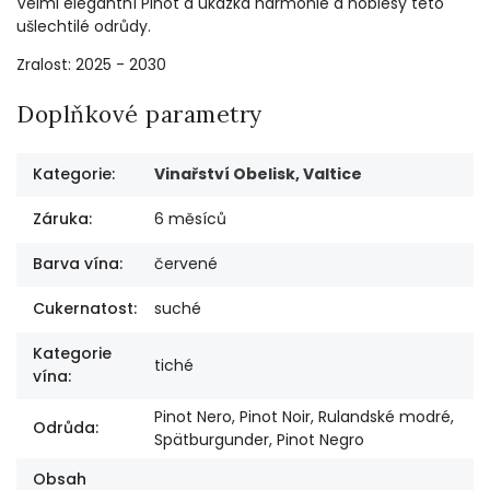
Velmi elegantní Pinot a ukázka harmonie a noblesy této
ušlechtilé odrůdy.
Zralost: 2025 - 2030
Doplňkové parametry
Kategorie
:
Vinařství Obelisk, Valtice
Záruka
:
6 měsíců
Barva vína
:
červené
Cukernatost
:
suché
Kategorie
tiché
vína
:
Pinot Nero, Pinot Noir, Rulandské modré,
Odrůda
:
Spätburgunder, Pinot Negro
Obsah