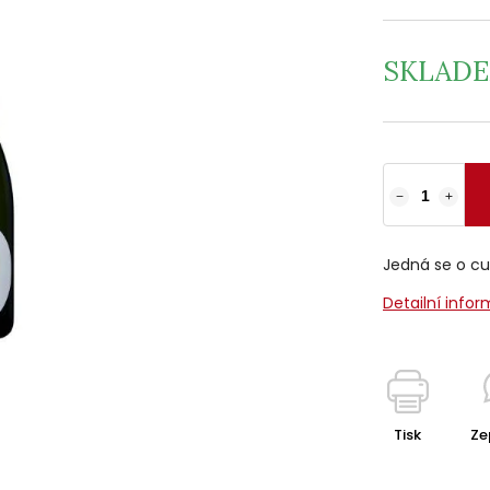
SKLAD
−
+
Jedná se o cu
Detailní info
Tisk
Ze