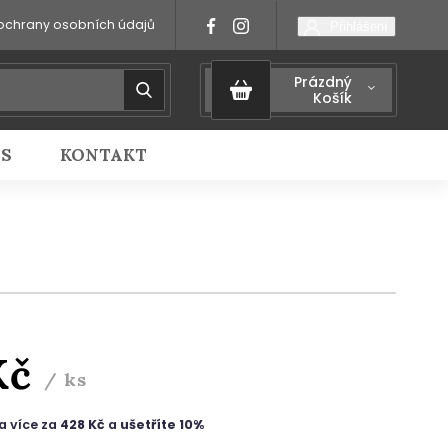
ochrany osobních údajů
Přihlášení
Prázdný
Košík
IS
KONTAKT
Kč
/ ks
a více za
428 Kč
a
ušetříte 10%