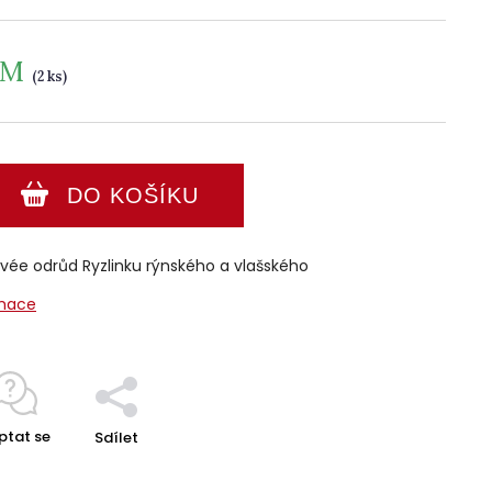
EM
(2 ks)
DO KOŠÍKU
vée odrůd Ryzlinku rýnského a vlašského
rmace
ptat se
Sdílet