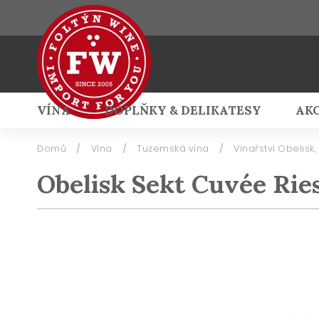
VÍNA
DOPLŇKY & DELIKATESY
AK
Přihlášení
Domů
/
Vína
/
Tuzemská vína
/
Vinařství Obelisk,
Obelisk Sekt Cuvée Ries