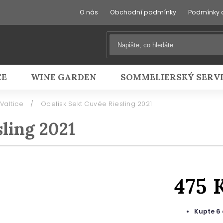
O nás
Obchodní podmínky
Podmínky 
CE
WINE GARDEN
SOMMELIERSKÝ SERV
 Valtice
/
Obelisk Sekt Cuvée Riesling 2021
ling 2021
475 
Kupte 6 