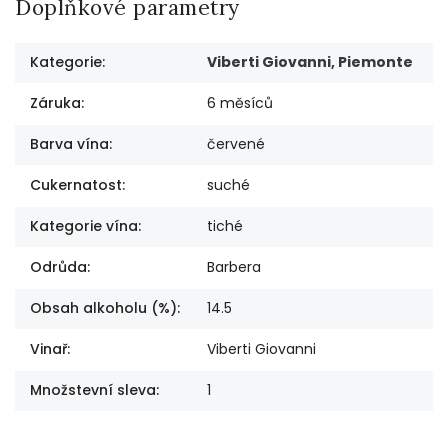
Doplňkové parametry
Kategorie
:
Viberti Giovanni, Piemonte
Záruka
:
6 měsíců
Barva vína
:
červené
Cukernatost
:
suché
Kategorie vína
:
tiché
Odrůda
:
Barbera
Obsah alkoholu (%)
:
14.5
Vinař
:
Viberti Giovanni
Množstevní sleva
:
1