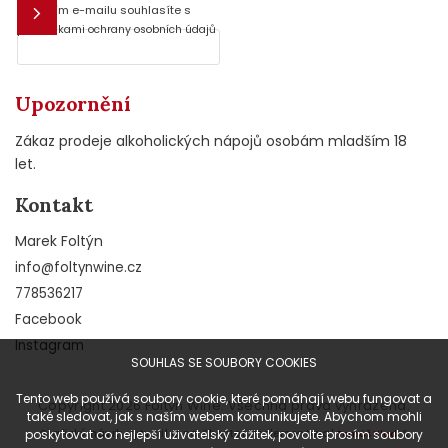
Vložením e-mailu souhlasíte s
E-mail
podmínkami ochrany osobních údajů
Upozornění
Zákaz prodeje alkoholických nápojů osobám mladším 18
let.
Kontakt
Marek Foltýn
info
@
foltynwine.cz
778536217
Facebook
Instagram
SOUHLAS SE SOUBORY COOKIES
Tento web používá soubory cookie, které pomáhají webu fungovat a
Copyright 2026
Foltýn Wine
. Všechna práva vyhrazena.
také sledovat, jak s naším webem komunikujete. Abychom mohli
poskytovat co nejlepší uživatelský zážitek, povolte prosím soubory
Grafický návrh vytvořil a na Shoptet implementoval
&
Tomáš Hlad