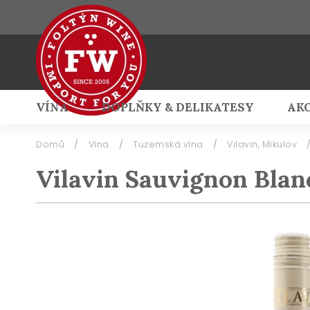
VÍNA
DOPLŇKY & DELIKATESY
AK
Přihlášení
Domů
/
Vína
/
Tuzemská vína
/
Vilavin, Mikulov
Vilavin Sauvignon Blan