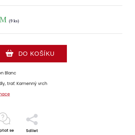
EM
(9 ks)
DO KOŠÍKU
on Blanc
ly, trať: Kamenný vrch
rmace
ptat se
Sdílet