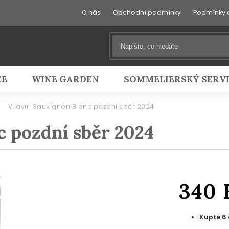
O nás
Obchodní podmínky
Podmínky 
CE
WINE GARDEN
SOMMELIERSKÝ SERV
/
Vilavin Sauvignon Blanc pozdní sběr 2024
c pozdní sběr 2024
340
Kupte 6 