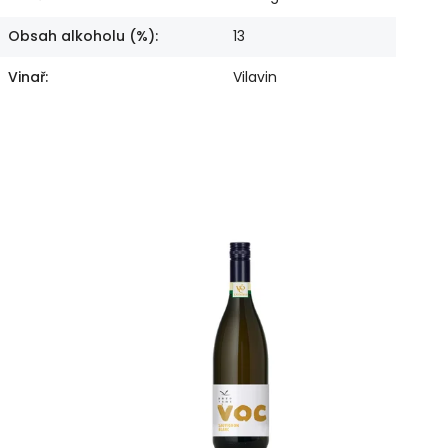
Obsah alkoholu (%)
:
13
Vinař
:
Vilavin