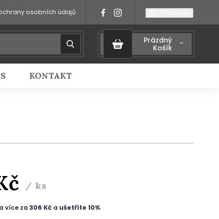
ochrany osobních údajů
Přihlášení
Prázdný
Košík
IS
KONTAKT
 Kč
/ ks
a více za
306 Kč
a
ušetříte 10%