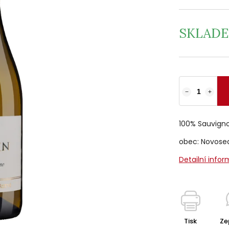
SKLAD
−
+
100% Sauvign
obec: Novosed
Detailní info
Tisk
Ze