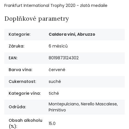
Frankfurt International Trophy 2020 - zlatá medaile
Doplňkové parametry
Kategorie
:
Caldora vini, Abruzzo
Záruka
:
6 měsíců
EAN
:
8019873124302
Barva vína
:
červené
Cukernatost
:
suché
Kategorie vína
:
tiché
Montepulciano, Nerello Mascalese,
Odrůda
:
Primitivo
Obsah alkoholu
15.0
(%)
: