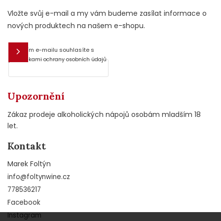
Vložte svůj e-mail a my vám budeme zasílat informace o
nových produktech na našem e-shopu.
Vložením e-mailu souhlasíte s
E-mail
podmínkami ochrany osobních údajů
Upozornění
Zákaz prodeje alkoholických nápojů osobám mladším 18
let.
Kontakt
Marek Foltýn
info
@
foltynwine.cz
778536217
Facebook
Instagram