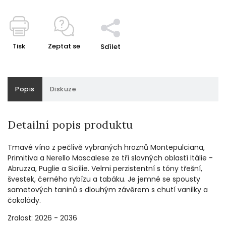
Tisk
Zeptat se
Sdílet
Popis
Diskuze
Detailní popis produktu
Tmavé víno z pečlivě vybraných hroznů Montepulciana,
Primitiva a Nerello Mascalese ze tří slavných oblastí Itálie -
Abruzza, Puglie a Sicílie. Velmi perzistentní s tóny třešní,
švestek, černého rybízu a tabáku. Je jemné se spousty
sametových taninů s dlouhým závěrem s chutí vanilky a
čokolády.
Zralost: 2026 - 2036